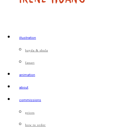
illustration
bayda & shula
fanart
animation
about
commissions
prices
how to order