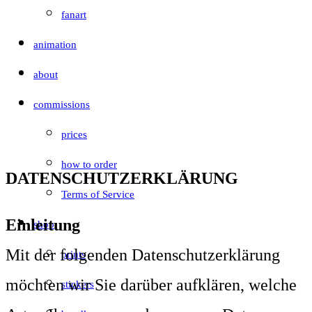
fanart
animation
about
commissions
prices
how to order
DATENSCHUTZERKLÄRUNG
Terms of Service
Einleitung
shop
Mit der folgenden Datenschutzerklärung
prints
möchten wir Sie darüber aufklären, welche
stickers